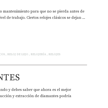
do mantenimiento para que no se pierda antes de
vel de trabajo. Ciertos relojes clásicos se dejan ...
COS
,
RELOJ DE LUJO
,
RELOJERÍA
,
RELOJES
NTES
undo y debes saber que ahora es el mejor
ducción y extracción de diamantes podría