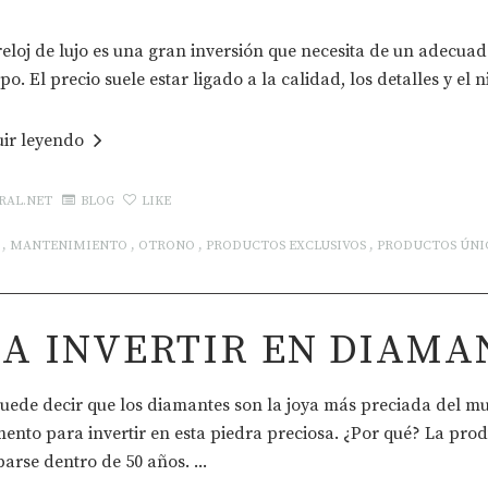
eloj de lujo es una gran inversión que necesita de un adecua
po. El precio suele estar ligado a la calidad, los detalles y el ni
uir leyendo
RAL.NET
BLOG
LIKE
,
MANTENIMIENTO
,
OTRONO
,
PRODUCTOS EXCLUSIVOS
,
PRODUCTOS ÚNI
A INVERTIR EN DIAMA
uede decir que los diamantes son la joya más preciada del m
nto para invertir en esta piedra preciosa. ¿Por qué? La pro
arse dentro de 50 años. ...