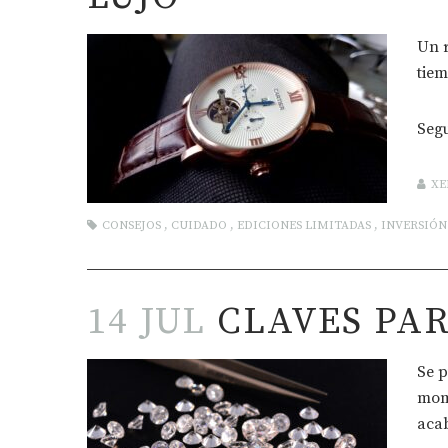
Un r
tiem
Seg
XE
CONSEJOS
,
CUIDADO
,
EDICIONES LIMITADAS
,
INVERSIÓN
14 JUL
CLAVES PAR
Se p
mome
acab