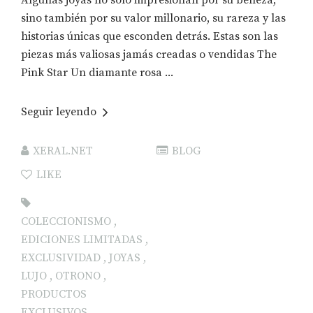
Algunas joyas no solo impresionan por su belleza,
sino también por su valor millonario, su rareza y las
historias únicas que esconden detrás. Estas son las
piezas más valiosas jamás creadas o vendidas The
Pink Star Un diamante rosa ...
Seguir leyendo
XERAL.NET
BLOG
LIKE
COLECCIONISMO
,
EDICIONES LIMITADAS
,
EXCLUSIVIDAD
,
JOYAS
,
LUJO
,
OTRONO
,
PRODUCTOS
EXCLUSIVOS
,