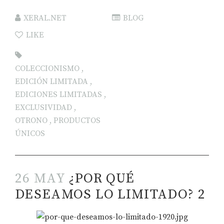
XERAL.NET
BLOG
LIKE
COLECCIONISMO
,
EDICIÓN LIMITADA
,
EDICIONES LIMITADAS
,
EXCLUSIVIDAD
,
OTRONO
,
PRODUCTOS
ÚNICOS
26 MAY
¿POR QUÉ
DESEAMOS LO LIMITADO? 2