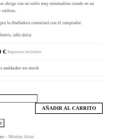
 un abrigo con un estilo muy minimalista creado en un
y estiloso.
pra la diseñadora contactará con el comprador.
usivo, talla única.
0 €
Impuestos incluidos
 unidades en stock
AÑADIR AL CARRITO
or -
Montse Arias