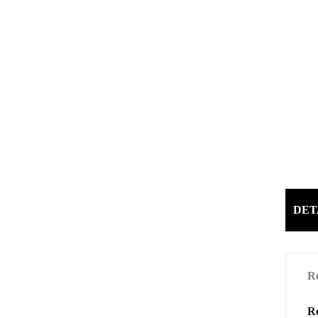
DET
Re
Re