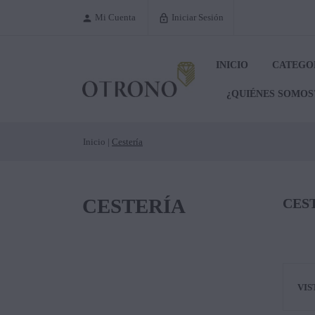
Mi Cuenta
Iniciar Sesión

lock_outline
INICIO
CATEGO
¿QUIÉNES SOMOS
Inicio
Cestería
CESTERÍA
CES
VIS