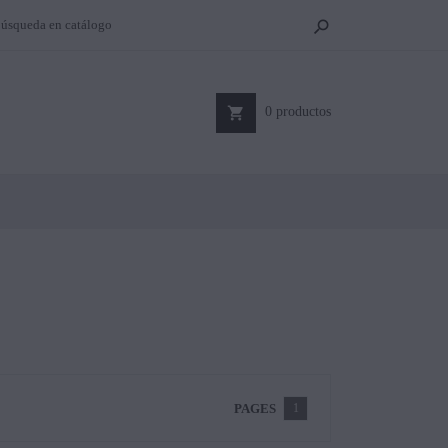


0
productos
PAGES
1