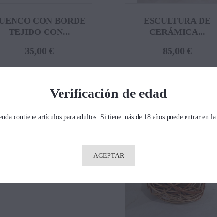
UENCO CON BORDE
ESCULTURA DE
TEJIDO CON...
CERÁMICA...
35,00 €
85,00 €
Verificación de edad
ienda contiene artículos para adultos. Si tiene más de 18 años puede entrar en la
CUENCO DE
CERÁMICA...
ACEPTAR
40,00 €