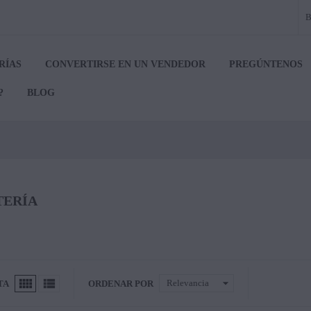
RÍAS
CONVERTIRSE EN UN VENDEDOR
PREGÚNTENOS
?
BLOG
TERÍA


arrow_drop_down
Relevancia
TA
ORDENAR POR