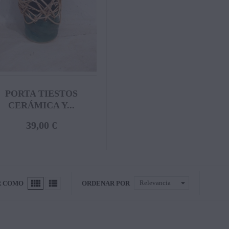
PORTA TIESTOS
CERÁMICA Y...
39,00 €


arrow_drop_down
Relevancia
R COMO
ORDENAR POR