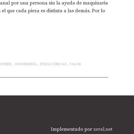
esanal por una persona sin la ayuda de maquinaria
l que cada pieza es distinta a las demás. Por lo
RFEBRE
,
ORFEBRERÍA
,
PIEZAS ÚNICAS
,
VALOR
Implementado por
xeral.net