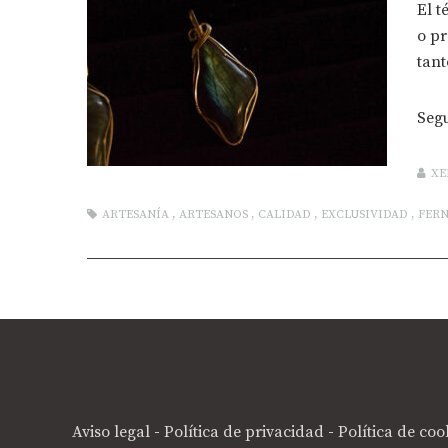
El t
o pr
tanto
Seg
XE
ARTESANÍA
,
ARTESANOS
,
CALIDAD
,
EXCLUSIVIDAD
,
FER
Aviso legal
-
Política de privacidad
-
Política de coo