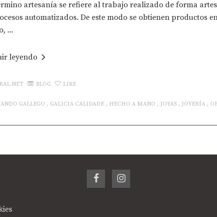
érmino artesanía se refiere al trabajo realizado de forma art
ocesos automatizados. De este modo se obtienen productos en e
, ...
uir leyendo
RAL.NET
BLOG
LIKE
NANDO GALLEGO
,
GALICIA CALIDADE
,
HECHO A MANO
,
JOYAS
,
JOYERÍA
,
O
kies